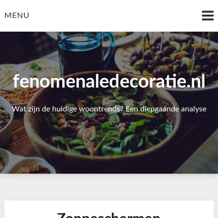
Skip
to
MENU
content
fenomenaledecoratie.nl
Wat zijn de huidige woontrends? Een diepgaande analyse