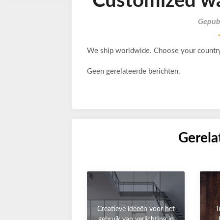
Customized wal
Gepubl
We ship worldwide. Choose your countr
Geen gerelateerde berichten.
Gerela
Creatieve ideeën voor het
T
gebruik van verlichting in