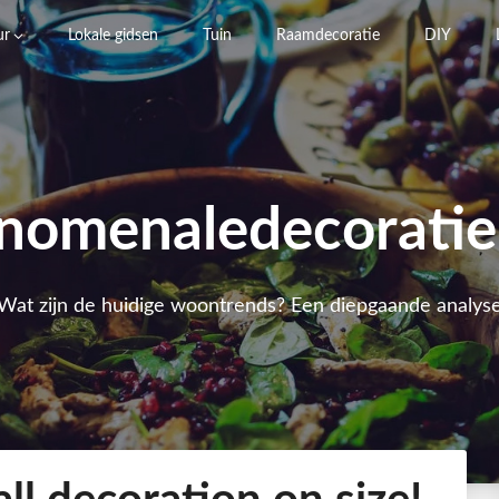
ur
Lokale gidsen
Tuin
Raamdecoratie
DIY
nomenaledecoratie
Wat zijn de huidige woontrends? Een diepgaande analys