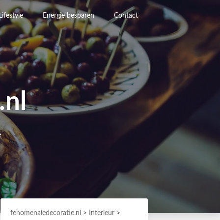
Lifestyle
Energie besparen
Contact
.nl
e
fenomenaledecoratie.nl
>
Interieur
>