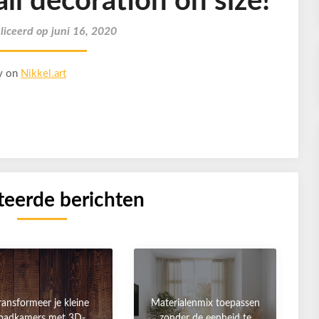
l decoration on size!
iceerd op juni 16, 2020
y on
Nikkel.art
teerde berichten
ransformeer je kleine
Materialenmix toepassen
badkamers met 3D-
zonder de eenheid te