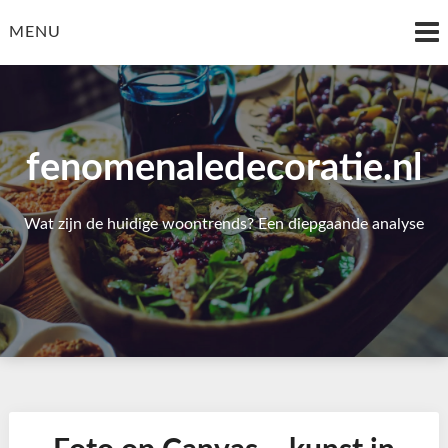
Skip
to
MENU
content
fenomenaledecoratie.nl
Wat zijn de huidige woontrends? Een diepgaande analyse