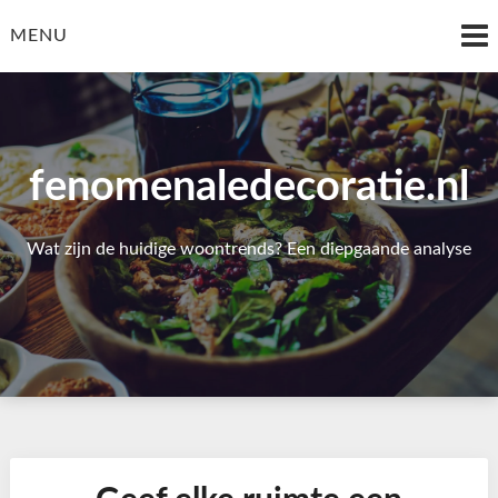
Skip
to
MENU
content
fenomenaledecoratie.nl
Wat zijn de huidige woontrends? Een diepgaande analyse