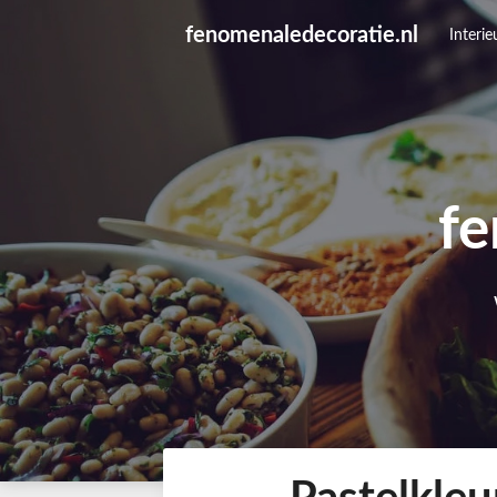
Skip
fenomenaledecoratie.nl
to
Interie
content
fe