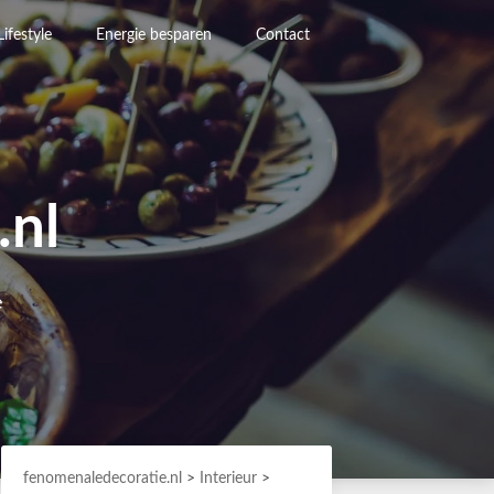
Lifestyle
Energie besparen
Contact
.nl
e
fenomenaledecoratie.nl
>
Interieur
>