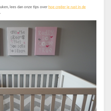
uken, lees dan onze tips over
hoe creëer je rust in de
.