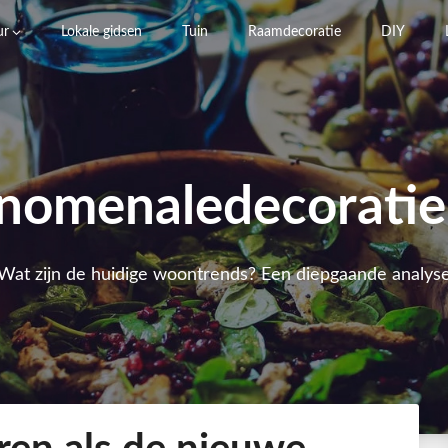
ur
Lokale gidsen
Tuin
Raamdecoratie
DIY
nomenaledecoratie
Wat zijn de huidige woontrends? Een diepgaande analys