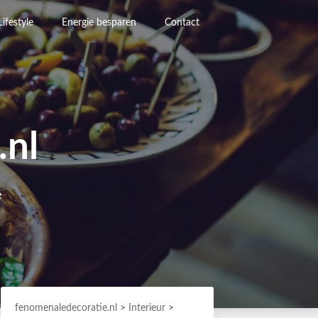
Lifestyle
Energie besparen
Contact
.nl
e
fenomenaledecoratie.nl
>
Interieur
>