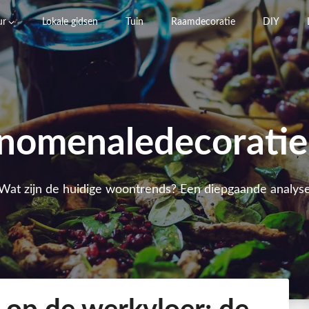
ur
Lokale gidsen
Tuin
Raamdecoratie
DIY
nomenaledecoratie
Wat zijn de huidige woontrends? Een diepgaande analys