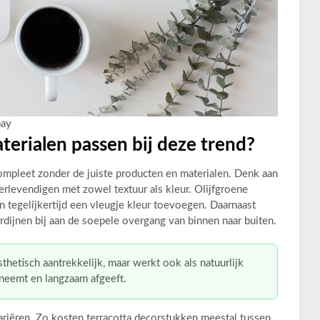
bay
erialen passen bij deze trend?
compleet zonder de juiste producten en materialen. Denk aan
erlevendigen met zowel textuur als kleur. Olijfgroene
tegelijkertijd een vleugje kleur toevoegen. Daarnaast
ordijnen bij aan de soepele overgang van binnen naar buiten.
sthetisch aantrekkelijk, maar werkt ook als natuurlijk
neemt en langzaam afgeeft.
ariëren. Zo kosten terracotta decorstukken meestal tussen