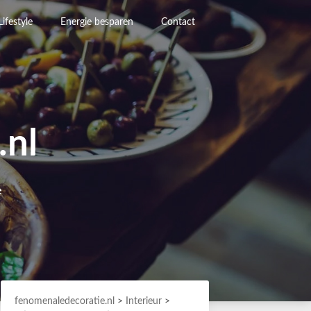
Lifestyle
Energie besparen
Contact
.nl
e
fenomenaledecoratie.nl
>
Interieur
>