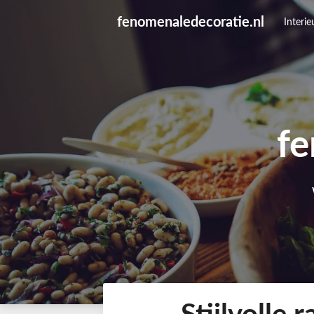
Skip
fenomenaledecoratie.nl
to
Interie
content
fe