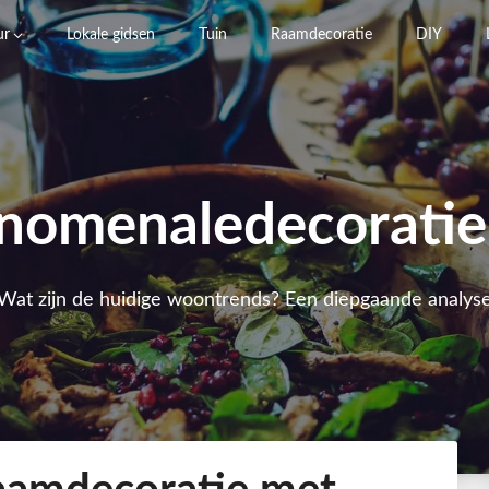
ur
Lokale gidsen
Tuin
Raamdecoratie
DIY
nomenaledecoratie
Wat zijn de huidige woontrends? Een diepgaande analys