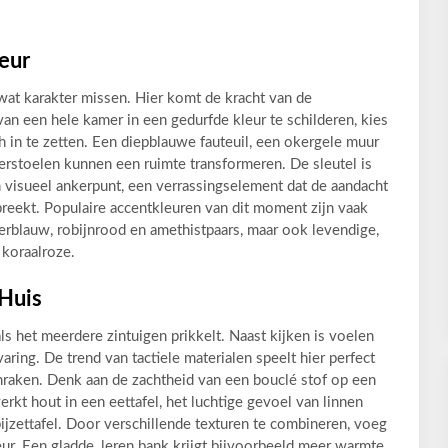
eur
 wat karakter missen. Hier komt de kracht van de
van een hele kamer in een gedurfde kleur te schilderen, kies
ch in te zetten. Een diepblauwe fauteuil, een okergele muur
rstoelen kunnen een ruimte transformeren. De sleutel is
n visueel ankerpunt, een verrassingselement dat de aandacht
rbreekt. Populaire accentkleuren van dit moment zijn vaak
ierblauw, robijnrood en amethistpaars, maar ook levendige,
 koraalroze.
 Huis
ls het meerdere zintuigen prikkelt. Naast kijken is voelen
ing. De trend van tactiele materialen speelt hier perfect
anraken. Denk aan de zachtheid van een bouclé stof op een
erkt hout in een eettafel, het luchtige gevoel van linnen
bijzettafel. Door verschillende texturen te combineren, voeg
ieur. Een gladde, leren bank krijgt bijvoorbeeld meer warmte