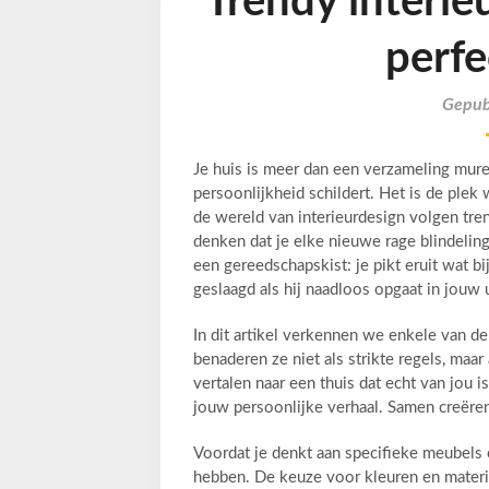
Trendy interieu
perfe
Gepubl
Je huis is meer dan een verzameling mur
persoonlijkheid schildert. Het is de plek w
de wereld van interieurdesign volgen tren
denken dat je elke nieuwe rage blindelin
een gereedschapskist: je pikt eruit wat bi
geslaagd als hij naadloos opgaat in jouw 
In dit artikel verkennen we enkele van d
benaderen ze niet als strikte regels, maa
vertalen naar een thuis dat echt van jou i
jouw persoonlijke verhaal. Samen creëren
Voordat je denkt aan specifieke meubels o
hebben. De keuze voor kleuren en materi