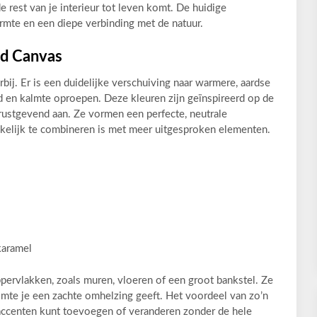
 rest van je interieur tot leven komt. De huidige
rmte en een diepe verbinding met de natuur.
nd Canvas
voorbij. Er is een duidelijke verschuiving naar warmere, aardse
d en kalmte oproepen. Deze kleuren zijn geïnspireerd op de
rustgevend aan. Ze vormen een perfecte, neutrale
kkelijk te combineren is met meer uitgesproken elementen.
karamel
pervlakken, zoals muren, vloeren of een groot bankstel. Ze
uimte je een zachte omhelzing geeft. Het voordeel van zo’n
g accenten kunt toevoegen of veranderen zonder de hele