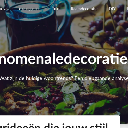
ur
Lokale gidsen
Tuin
Raamdecoratie
DIY
nomenaledecoratie
Wat zijn de huidige woontrends? Een diepgaande analys