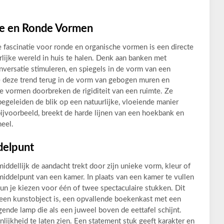
e en Ronde Vormen
ge fascinatie voor ronde en organische vormen is een directe
lijke wereld in huis te halen. Denk aan banken met
nversatie stimuleren, en spiegels in de vorm van een
 je deze trend terug in de vorm van gebogen muren en
vormen doorbreken de rigiditeit van een ruimte. Ze
 begeleiden de blik op een natuurlijke, vloeiende manier
 bijvoorbeeld, breekt de harde lijnen van een hoekbank en
heel.
delpunt
ddellijk de aandacht trekt door zijn unieke vorm, kleur of
e middelpunt van een kamer. In plaats van een kamer te vullen
un je kiezen voor één of twee spectaculaire stukken. Dit
na een kunstobject is, een opvallende boekenkast met een
ende lamp die als een juweel boven de eettafel schijnt.
nlijkheid te laten zien. Een statement stuk geeft karakter en