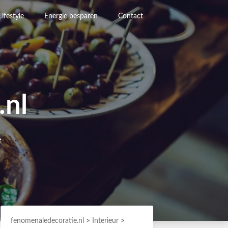
Lifestyle
Energie besparen
Contact
.nl
e
fenomenaledecoratie.nl
>
Interieur
>