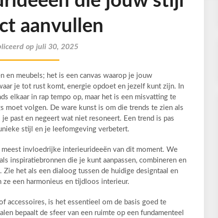
rideeën die jouw stijl
ct aanvullen
iceerd op juli 30, 2025
en en meubels; het is een canvas waarop je jouw
aar je tot rust komt, energie opdoet en jezelf kunt zijn. In
ds elkaar in rap tempo op, maar het is een misvatting te
gs moet volgen. De ware kunst is om die trends te zien als
j je past en negeert wat niet resoneert. Een trend is pas
unieke stijl en je leefomgeving verbetert.
e meest invloedrijke interieurideeën van dit moment. We
r als inspiratiebronnen die je kunt aanpassen, combineren en
s. Zie het als een dialoog tussen de huidige designtaal en
 ze een harmonieus en tijdloos interieur.
f accessoires, is het essentieel om de basis goed te
alen bepaalt de sfeer van een ruimte op een fundamenteel