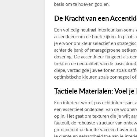
basis om te hoeven gooien.
De Kracht van een Accentkl
Een volledig neutraal interieur kan soms
accentkleur om de hoek kijken. In plaats 
je ervoor om kleur selectief en strategis
achter de bank of smaragdgroene eetkame
dosering. De accentkleur fungeert als ee
trekt en de neutraliteit van de basis doo
diepe, verzadigde juweeltonen zoals saff
optimistische kleuren zoals zonnegeel of
Tactiele Materialen: Voel je
Een interieur wordt pas echt interessant a
een essentieel onderdeel van de woonervar
op in. Het gaat om texturen die je wilt a
fauteuil, de robuuste structuur van onbew
gordijnen of de koelte van een travertin 
je diepte en gelaagdheid toe aan je inter