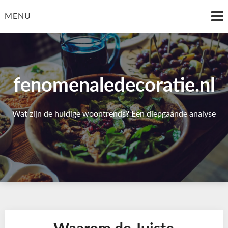
Skip
to
MENU
content
fenomenaledecoratie.nl
Wat zijn de huidige woontrends? Een diepgaande analyse