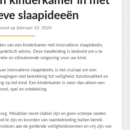
en kinderkamer in met
eve slaapideeën
eerd op februari 10, 2026
hten van een kinderkamer met innovatieve slaapideeën,
praktisch advies. Deze handleiding is bedoeld om u te
ionele en stimulerende omgeving voor uw kind.
an innovatieve slaapideeën, is het cruciaal om een
egingen met betrekking tot veiligheid, functionaliteit en
g op het kind. Een kinderkamer is meer dan alleen een
roei, spel en ontdekking.
zorg. Meubilair moet stabiel zijn en geen scherpe randen
d te zijn en koorden van raambekleding buiten bereik.
 voldoen aan de geldende veiligheidsnormen en vrij zijn van