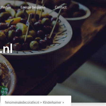
Lifestyle
Energie besparen
Contact
.nl
e
fenomenaledecoratie.nl
>
Kinderkamer
>