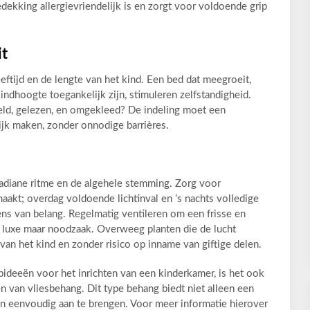
dekking allergievriendelijk is en zorgt voor voldoende grip
it
eeftijd en de lengte van het kind. Een bed dat meegroeit,
indhoogte toegankelijk zijn, stimuleren zelfstandigheid.
eld, gelezen, en omgekleed? De indeling moet een
ijk maken, zonder onnodige barrières.
ircadiane ritme en de algehele stemming. Zorg voor
aakt; overdag voldoende lichtinval en ’s nachts volledige
ens van belang. Regelmatig ventileren om een frisse en
 luxe maar noodzaak. Overweeg planten die de lucht
 van het kind en zonder risico op inname van giftige delen.
pideeën voor het inrichten van een kinderkamer, is het ook
n van vliesbehang. Dit type behang biedt niet alleen een
 en eenvoudig aan te brengen. Voor meer informatie hierover