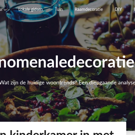
ur
Lokale gidsen
Tuin
Raamdecoratie
DIY
nomenaledecoratie
Wat zijn de huidige woontrends? Een diepgaande analys