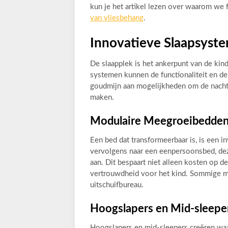
kun je het artikel lezen over waarom we f
van vliesbehang
.
Innovatieve Slaapsyst
De slaapplek is het ankerpunt van de kin
systemen kunnen de functionaliteit en de 
goudmijn aan mogelijkheden om de nachtr
maken.
Modulaire Meegroeibedde
Een bed dat transformeerbaar is, is een i
vervolgens naar een eenpersoonsbed, de
aan. Dit bespaart niet alleen kosten op de
vertrouwdheid voor het kind. Sommige mo
uitschuifbureau.
Hoogslapers en Mid-sleeper
Hoogslapers en mid-sleepers creëren waa