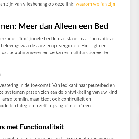
an zijn van vliesbehang op deze link:
waarom we fan zijn
emen: Meer dan Alleen een Bed
derkamer. Traditionele bedden volstaan, maar innovatieve
belevingswaarde aanzienlijk vergroten. Hier ligt een
ust te optimaliseren en de kamer multifunctioneel te
n
nvestering in de toekomst. Van ledikant naar peuterbed en
ze systemen passen zich aan de ontwikkeling van uw kind
 lange termijn, maar biedt ook continuïteit en
dellen integreren zelfs opslagruimte of een
s met Functionaliteit
rdevolle ruimte onder het bed. Deze ruimte kan worden