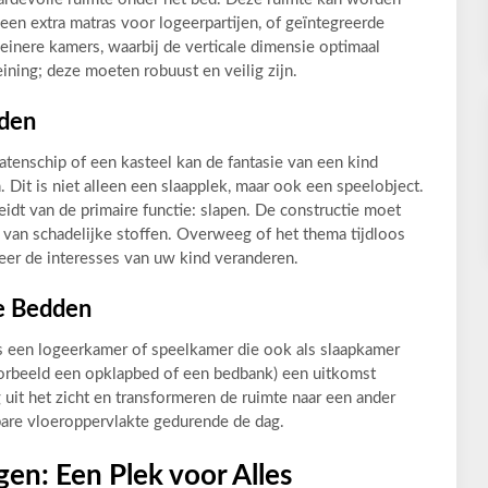
een extra matras voor logeerpartijen, of geïntegreerde
kleinere kamers, waarbij de verticale dimensie optimaal
ining; deze moeten robuust en veilig zijn.
den
atenschip of een kasteel kan de fantasie van een kind
. Dit is niet alleen een slaapplek, maar ook een speelobject.
leidt van de primaire functie: slapen. De constructie moet
ij van schadelijke stoffen. Overweeg of het thema tijdloos
er de interesses van uw kind veranderen.
e Bedden
s een logeerkamer of speelkamer die ook als slaapkamer
orbeeld een opklapbed of een bedbank) een uitkomst
it het zicht en transformeren de ruimte naar een ander
bare vloeroppervlakte gedurende de dag.
en: Een Plek voor Alles