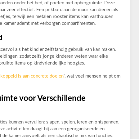
manden onder het bed, of poefen met opbergruimte. Deze
ar zeer effectief. Een prikbord aan de muur kan dienen als
iefjes, terwijl een metalen rooster items kan vasthouden
de kamer ademt met verborgen compartimenten.
d
cesvol als het kind er zelfstandig gebruik van kan maken.
eldingen, zodat zelfs jonge kinderen weten waar elke
bruikte items op kindvriendelijke hoogtes.
ekoppeld is aan concrete doelen
“, wat veel mensen helpt om
imte voor Verschillende
ies kunnen vervullen: slapen, spelen, leren en ontspannen.
e activiteiten draagt bij aan een georganiseerde en
 de kamer aanvoelt als een chaotische mix van functies.