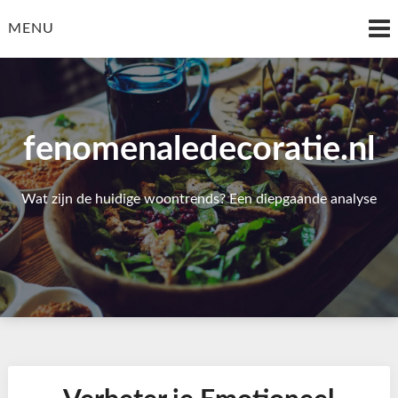
Skip
to
MENU
content
fenomenaledecoratie.nl
Wat zijn de huidige woontrends? Een diepgaande analyse