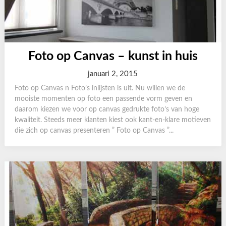
Foto op Canvas – kunst in huis
januari 2, 2015
Foto op Canvas n Foto’s inlijsten is uit. Nu willen we de
mooiste momenten op foto een passende vorm geven en
daarom kiezen we voor op canvas gedrukte foto’s van hoge
kwaliteit. Steeds meer klanten kiest ook kant-en-klare motieven
die zich op canvas presenteren ” Foto op Canvas ”...