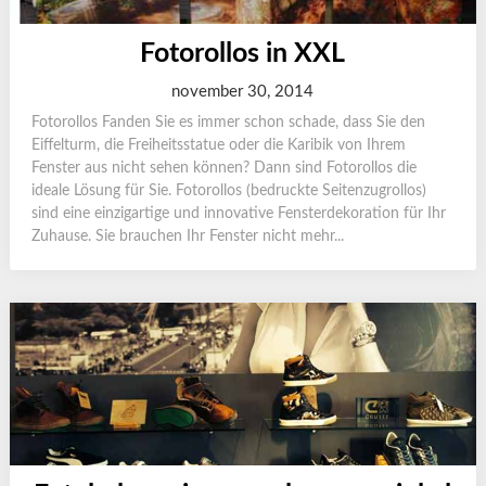
Fotorollos in XXL
november 30, 2014
Fotorollos Fanden Sie es immer schon schade, dass Sie den
Eiffelturm, die Freiheitsstatue oder die Karibik von Ihrem
Fenster aus nicht sehen können? Dann sind Fotorollos die
ideale Lösung für Sie. Fotorollos (bedruckte Seitenzugrollos)
sind eine einzigartige und innovative Fensterdekoration für Ihr
Zuhause. Sie brauchen Ihr Fenster nicht mehr...