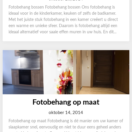
Fotobehang bossen Fotobehang bossen Ons fotobehang is
ideaal voor in de kinderkamer, keuken of zelfs de badkamer.
Met het juiste stuk fotobehang in een kamer creëert u direct
een warme en unieke sfeer. Daarom is fotobehang altijd een
ideaal alternatief voor saaie effen muren in uw huis. En dit...
Fotobehang op maat
oktober 14, 2014
Fotobehang op maat Fotobehang is dé manier om uw kamer of
slaapkamer snel, eenvoudig en niet te duur eens geheel anders