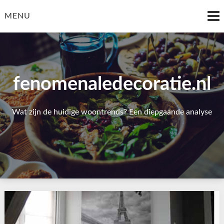
Skip
to
MENU
content
fenomenaledecoratie.nl
Wat zijn de huidige woontrends? Een diepgaande analyse