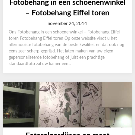
Fotobehang in een schoenenwinkel
– Fotobehang Eiffel toren
november 24, 2014
Ons Fotobehang in een schoenenwinkel – Fotobehang Eiffel
toren Fotobehang Eiffel toren Op onze website vindt u het
allermooiste fotobehang van de beste kwaliteit en dat ook nog
eens zeer scherp geprijsd. Het laten maken van uw eigen
gepersonaliseerde fotobehang of juist een prachtige
standaardfoto zal uw kamer een...