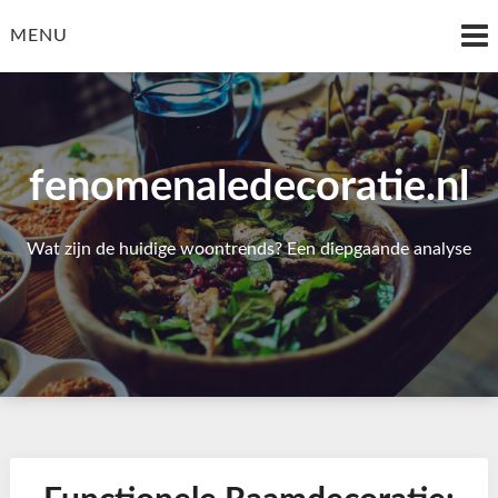
Skip
to
MENU
content
fenomenaledecoratie.nl
Wat zijn de huidige woontrends? Een diepgaande analyse