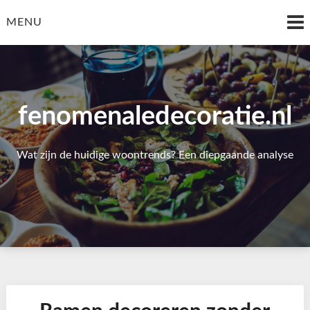
Skip
to
MENU
content
fenomenaledecoratie.nl
Wat zijn de huidige woontrends? Een diepgaande analyse