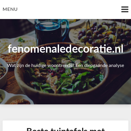
Skip
to
MENU
content
fenomenaledecoratie.nl
Wat zijn de huidige woontrends? Een diepgaande analyse