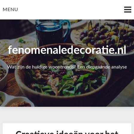
Skip
to
MENU
content
fenomenaledecoratie.nl
Wat zijn de huidige woontrends? Een diepgaande analyse