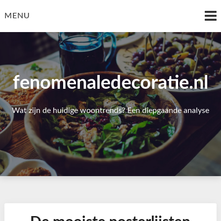
Skip
to
MENU
content
fenomenaledecoratie.nl
Wat zijn de huidige woontrends? Een diepgaande analyse