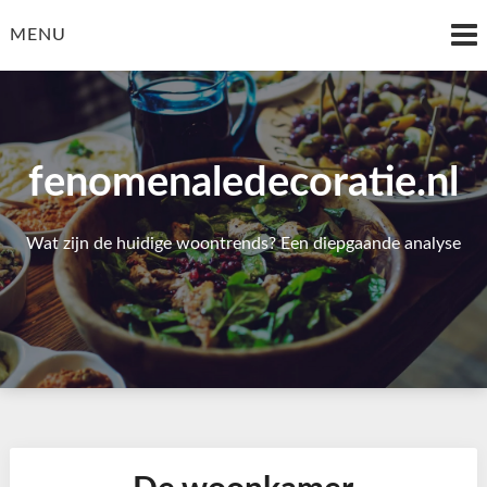
Skip
to
MENU
content
fenomenaledecoratie.nl
Wat zijn de huidige woontrends? Een diepgaande analyse