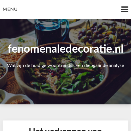
Skip
to
MENU
content
fenomenaledecoratie.nl
Wat zijn de huidige woontrends? Een diepgaande analyse