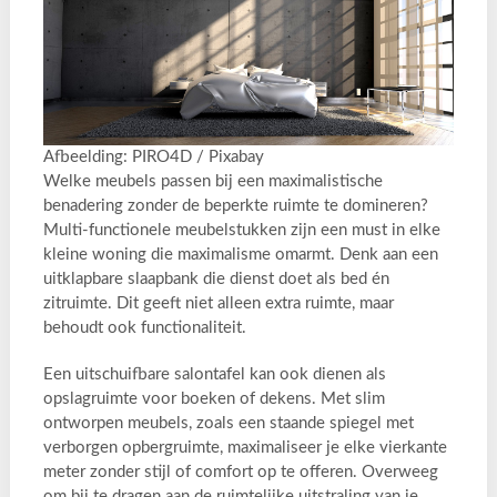
Afbeelding: PIRO4D / Pixabay
Welke meubels passen bij een maximalistische
benadering zonder de beperkte ruimte te domineren?
Multi-functionele meubelstukken zijn een must in elke
kleine woning die maximalisme omarmt. Denk aan een
uitklapbare slaapbank die dienst doet als bed én
zitruimte. Dit geeft niet alleen extra ruimte, maar
behoudt ook functionaliteit.
Een uitschuifbare salontafel kan ook dienen als
opslagruimte voor boeken of dekens. Met slim
ontworpen meubels, zoals een staande spiegel met
verborgen opbergruimte, maximaliseer je elke vierkante
meter zonder stijl of comfort op te offeren. Overweeg
om bij te dragen aan de ruimtelijke uitstraling van je