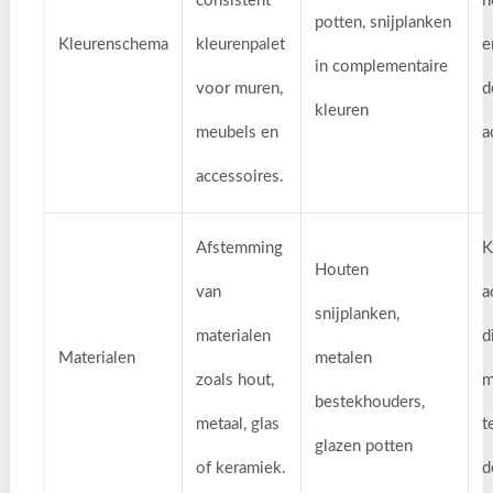
consistent
h
potten, snijplanken
Kleurenschema
kleurenpalet
e
in complementaire
voor muren,
d
kleuren
meubels en
a
accessoires.
Afstemming
K
Houten
van
a
snijplanken,
materialen
d
Materialen
metalen
zoals hout,
m
bestekhouders,
metaal, glas
t
glazen potten
of keramiek.
d