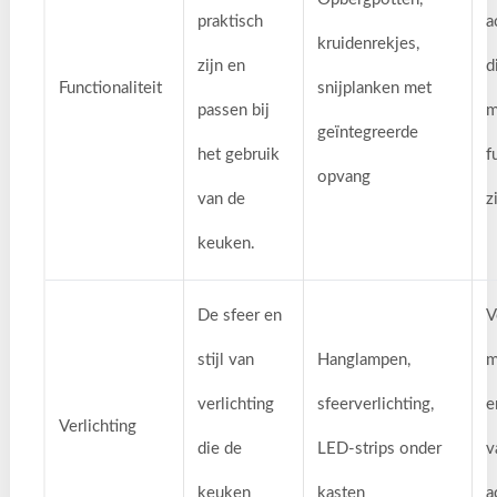
praktisch
a
kruidenrekjes,
zijn en
d
Functionaliteit
snijplanken met
passen bij
m
geïntegreerde
het gebruik
f
opvang
van de
z
keuken.
De sfeer en
V
stijl van
Hanglampen,
m
verlichting
sfeerverlichting,
e
Verlichting
die de
LED-strips onder
v
keuken
kasten
a