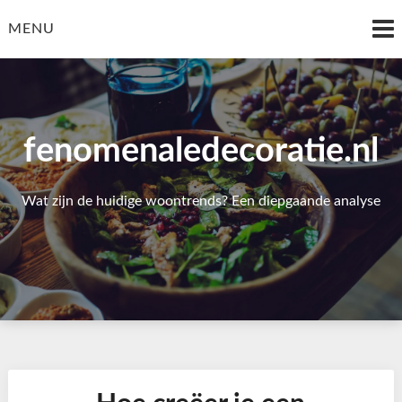
Skip
to
MENU
content
fenomenaledecoratie.nl
Wat zijn de huidige woontrends? Een diepgaande analyse