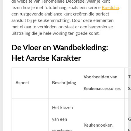
de website van Fenomenale Decoratie, waar je kunt
lezen hoe je met fotobehang, zoals een serene
Boeddha
,
een rustgevende ambiance kunt creëren die perfect
aansluit bij je keukeninrichting. Door deze elementen
met elkaar te verbinden, ontstaat er een harmonieuze
uitstraling die je hele woning ten goede komt.
De Vloer en Wandbekleding:
Het Aardse Karakter
Voorbeelden van
T
Aspect
Beschrijving
Keukenaccessoires
S
Het kiezen
van een
G
Keukendoeken,