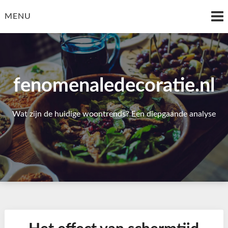
Skip
to
MENU
content
fenomenaledecoratie.nl
Wat zijn de huidige woontrends? Een diepgaande analyse